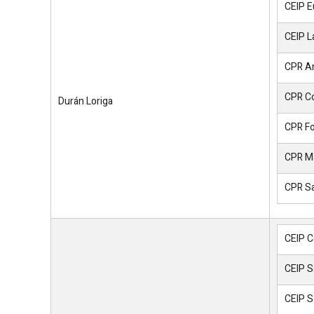
CEIP E
CEIP L
CPR A
CPR Co
Durán Loriga
CPR Fo
CPR Ma
CPR S
CEIP C
CEIP S
CEIP S