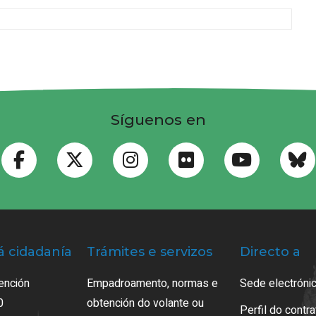
Síguenos en
á cidadanía
Trámites e servizos
Directo a
ención
Empadroamento, normas e
Sede electrónic
0
obtención do volante ou
Perfil do contr