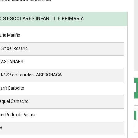
S ESCOLARES INFANTIL E PRIMARIA
ría Mariño
 Sª del Rosario
R ASPANAES
 Nª Sª de Lourdes- ASPRONAGA
aría Barbeito
Raquel Camacho
an Pedro de Visma
d