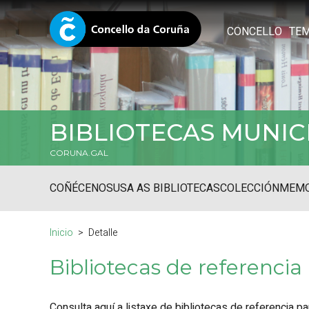
CONCELLO
TE
BIBLIOTECAS MUNIC
CORUNA.GAL
COÑÉCENOS
USA AS BIBLIOTECAS
COLECCIÓN
MEMO
Inicio
Detalle
Bibliotecas de referencia
Consulta aquí a listaxe de bibliotecas de referencia p