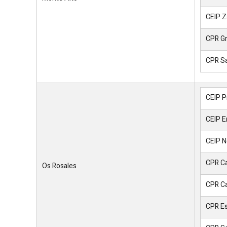
CEIP Z
CPR Gr
CPR Sa
CEIP P
CEIP E
CEIP N
CPR Ca
Os Rosales
CPR Ca
CPR Es