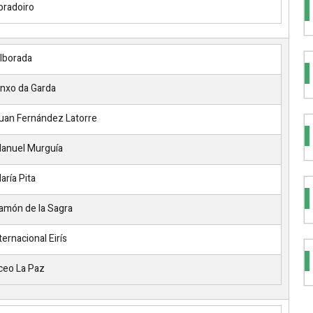
radoiro
lborada
nxo da Garda
uan Fernández Latorre
anuel Murguía
aría Pita
amón de la Sagra
ernacional Eirís
ceo La Paz