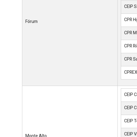
CEIP S
CPR Hi
Fórum
CPR M
CPR Rí
CPR Sa
CPREX 
CEIP C
CEIP C
CEIP T
CEIP V
Monte Alto