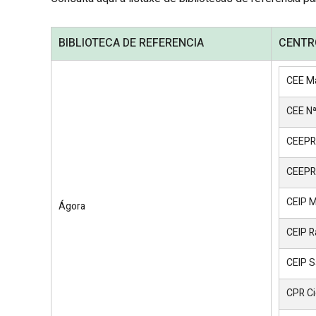
BIBLIOTECA DE REFERENCIA
CENTRO
CEE Ma
CEE Nª
CEEP
CEEPR
CEIP M
Ágora
CEIP 
CEIP S
CPR Ci