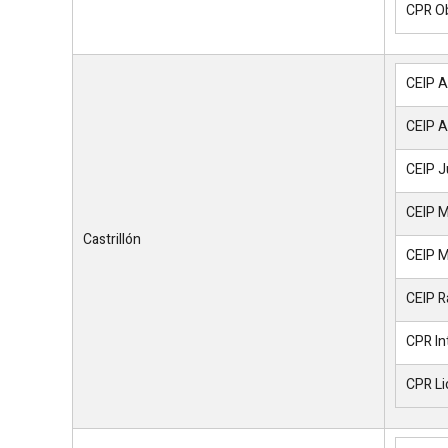
CPR Ob
CEIP A
CEIP A
CEIP J
CEIP M
Castrillón
CEIP M
CEIP R
CPR Int
CPR Li