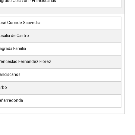
grado Corazón - Franciscanas
osé Cornide Saavedra
osalía de Castro
agrada Familia
enceslao Fernández Flórez
anciscanos
arbo
eñarredonda