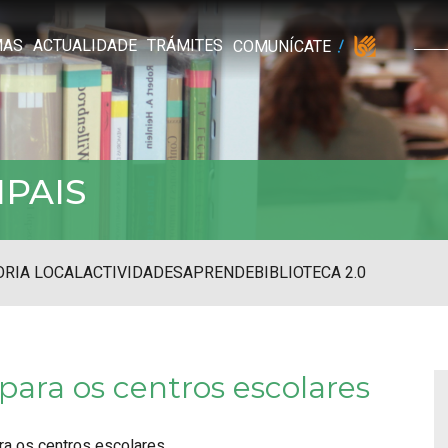
MAS
ACTUALIDADE
TRÁMITES
COMUNÍCATE
IPAIS
RIA LOCAL
ACTIVIDADES
APRENDE
BIBLIOTECA 2.0
 para os centros escolares
ara os centros escolares.