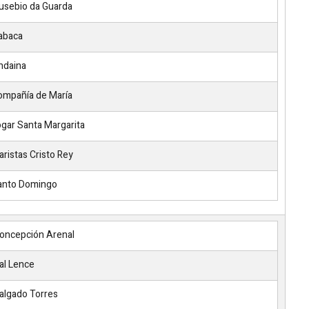
usebio da Guarda
abaca
ndaina
mpañía de María
gar Santa Margarita
ristas Cristo Rey
anto Domingo
oncepción Arenal
al Lence
algado Torres