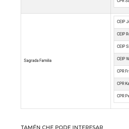
CPR Sa
CEIP J
CEIP R
CEIP S
CEIP W
Sagrada Familia
CPR Fr
CPR K
CPR P
TAMÉN CHE PODE INTERESAR