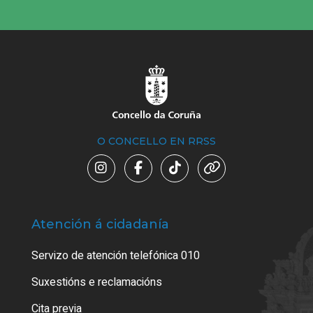
O CONCELLO EN RRSS
Atención á cidadanía
Trá
Servizo de atención telefónica 010
Empa
certi
Suxestións e reclamacións
Como
Cita previa