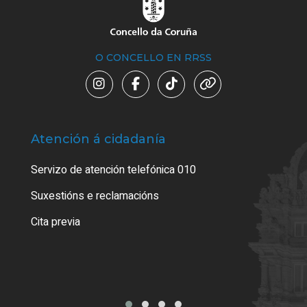
O CONCELLO EN RRSS
Atención á cidadanía
Trá
Servizo de atención telefónica 010
Empa
certi
Suxestións e reclamacións
Como
Cita previa
Tarx