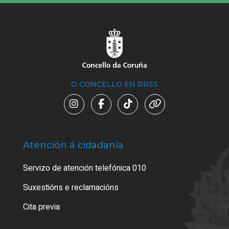
O CONCELLO EN RRSS
Atención á cidadanía
Trá
Servizo de atención telefónica 010
Empa
certi
Suxestións e reclamacións
Como
Cita previa
Tarx