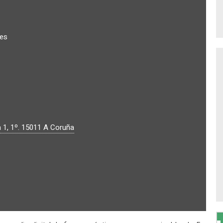
res
 1, 1º.
15011
A Coruña