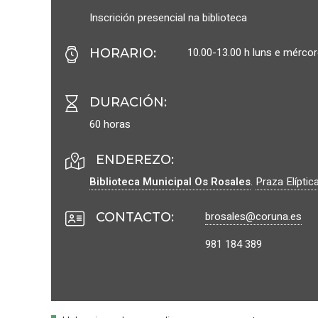
Inscrición presencial na biblioteca
10.00-13.00 h luns e mérco
HORARIO
:
DURACIÓN
:
60 horas
ENDEREZO:
Biblioteca Municipal Os Rosales
.
Praza Elíptica
brosales@coruna.es
CONTACTO
:
981 184 389