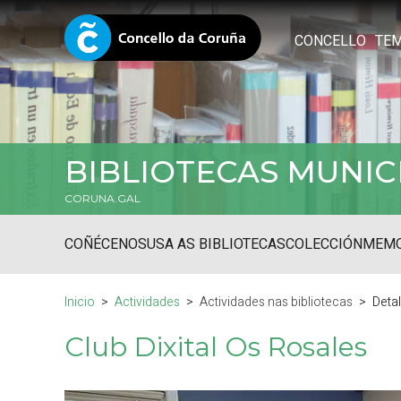
CONCELLO
TE
BIBLIOTECAS MUNIC
CORUNA.GAL
COÑÉCENOS
USA AS BIBLIOTECAS
COLECCIÓN
MEMO
Inicio
Actividades
Actividades nas bibliotecas
Deta
Club Dixital Os Rosales