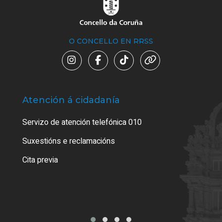
O CONCELLO EN RRSS
Atención á cidadanía
Trá
Servizo de atención telefónica 010
Empa
certi
Suxestións e reclamacións
Como
Cita previa
Tarx