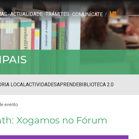
MAS
ACTUALIDADE
TRÁMITES
COMUNÍCATE
IPAIS
RIA LOCAL
ACTIVIDADES
APRENDE
BIBLIOTECA 2.0
lle evento
nth: Xogamos no Fórum