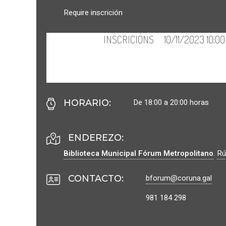
Require inscrición
De 18:00 a 20:00 horas
HORARIO
:
ENDEREZO:
Biblioteca Municipal Fórum Metropolitano
.
Rú
bforum@coruna.g
al
CONTACTO
:
981 184 298