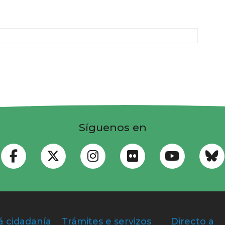
Síguenos en
á cidadanía
Trámites e servizos
Directo a