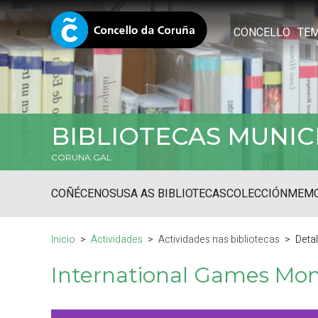
CONCELLO
TE
BIBLIOTECAS MUNIC
CORUNA.GAL
COÑÉCENOS
USA AS BIBLIOTECAS
COLECCIÓN
MEMO
Inicio
Actividades
Actividades nas bibliotecas
Deta
International Games Mo