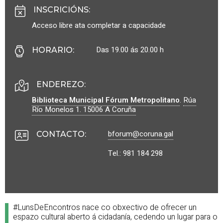
INSCRICIÓNS
:
Acceso libre ata completar a capacidade
Das 19.00 ás 20.00 h
HORARIO
:
ENDEREZO:
Biblioteca Municipal Fórum Metropolitano
.
Rúa
Río Monelos 1.
15006
A Coruña
bforum@coruna.gal
CONTACTO
:
Tel.: 981 184 298
#LunsDeEncontros nace co obxectivo de ofrecer un
espazo cultural aberto á cidadanía, cedendo un lugar para o