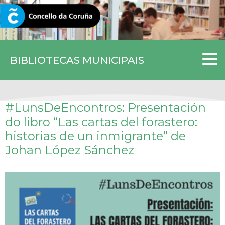
CORUNA.GAL
BIBLIOTECAS MUNICIPAIS
#LunsDeEncontros: Presentación
do libro
“Las cartas del forastero:
historias de un inmigrante”
de
Johan López Sánchez