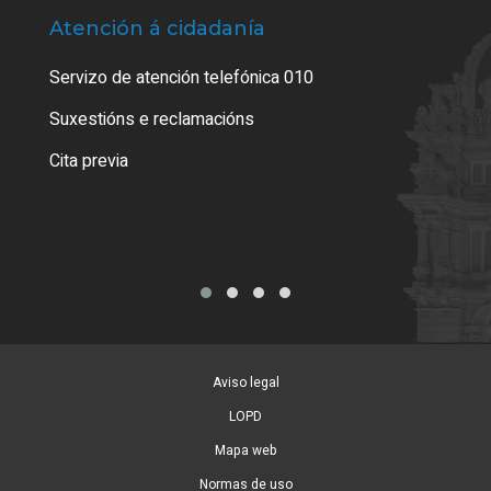
Atención á cidadanía
Trá
Servizo de atención telefónica 010
Empa
certi
Suxestións e reclamacións
Como
Cita previa
Tarx
Aviso legal
LOPD
Mapa web
Normas de uso