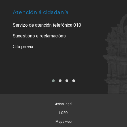
Atención á cidadanía
Trá
Servizo de atención telefónica 010
Empa
certi
Suxestións e reclamacións
Como
Cita previa
Tarx
Aviso legal
LOPD
Mapa web