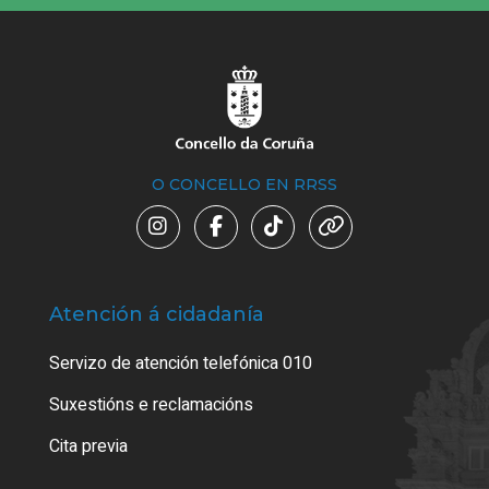
O CONCELLO EN RRSS
Atención á cidadanía
Trá
Servizo de atención telefónica 010
Empa
certi
Suxestións e reclamacións
Como
Cita previa
Tarx