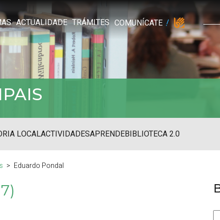
MAS
ACTUALIDADE
TRÁMITES
COMUNÍCATE
IPAIS
RIA LOCAL
ACTIVIDADES
APRENDE
BIBLIOTECA 2.0
s
Eduardo Pondal
7)