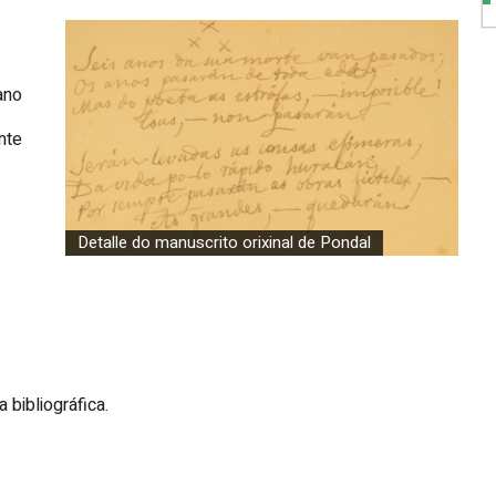
ano
nte
Detalle do manuscrito orixinal de Pondal
 bibliográfica.