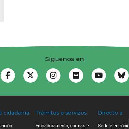
Síguenos en
á cidadanía
Trámites e servizos
Directo a
ención
Empadroamento, normas e
Sede electrónic