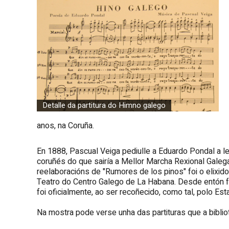
Detalle da partitura do Himno galego
anos, na Coruña.
En 1888, Pascual Veiga pediulle a Eduardo Pondal a le
coruñés do que sairía a Mellor Marcha Rexional Galeg
reelaboracións de "Rumores de los pinos" foi o elix
Teatro do Centro Galego de La Habana. Desde entón fo
foi oficialmente, ao ser recoñecido, como tal, polo Est
Na mostra pode verse unha das partituras que a bibl