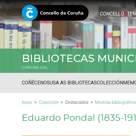
CONCELLO
TE
BIBLIOTECAS MUNIC
CORUNA.GAL
COÑÉCENOS
USA AS BIBLIOTECAS
COLECCIÓN
MEMO
Inicio
Colección
Destacados
Mostras bibliográfica
Eduardo Pondal (1835-191