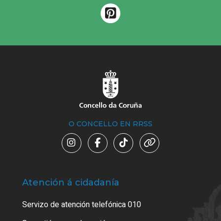
O CONCELLO EN RRSS
Atención á cidadanía
Trá
Servizo de atención telefónica 010
Empa
certi