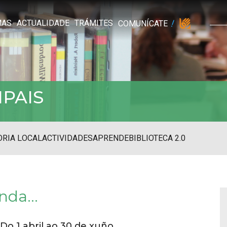
MAS
ACTUALIDADE
TRÁMITES
COMUNÍCATE
IPAIS
RIA LOCAL
ACTIVIDADES
APRENDE
BIBLIOTECA 2.0
nda...
Do 1 abril ao 30 de xuño