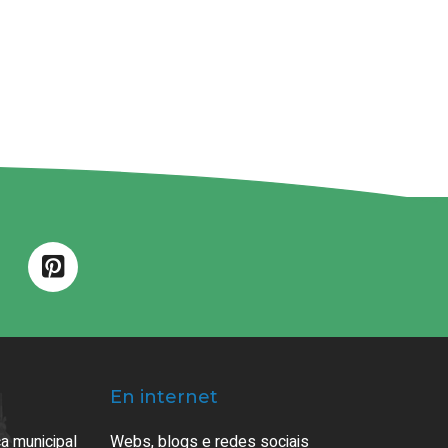
En internet
a municipal
Webs, blogs e redes sociais