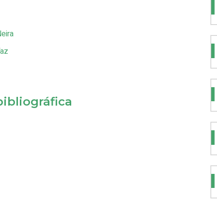
eira
íaz
ibliográfica