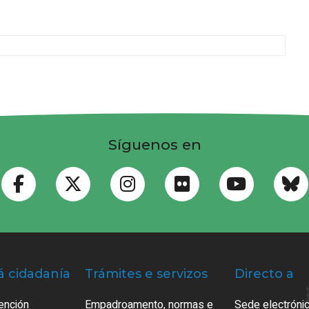
Síguenos en
á cidadanía
Trámites e servizos
Directo a
ención
Empadroamento, normas e
Sede electrónic