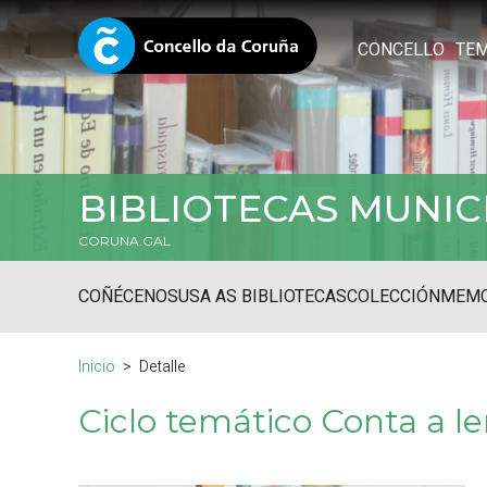
CONCELLO
TE
BIBLIOTECAS MUNIC
CORUNA.GAL
COÑÉCENOS
USA AS BIBLIOTECAS
COLECCIÓN
MEMO
Inicio
Detalle
Ciclo temático Conta a le