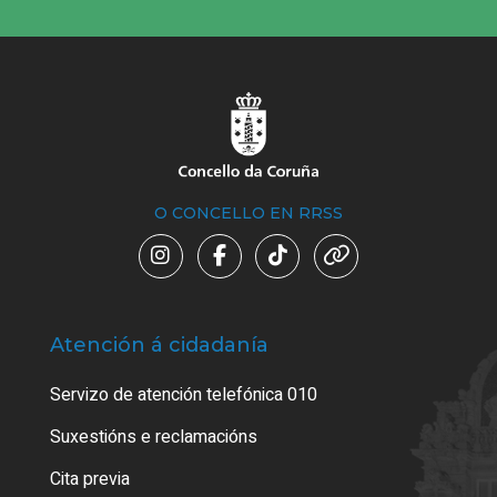
O CONCELLO EN RRSS
Atención á cidadanía
Trá
Servizo de atención telefónica 010
Empa
certi
Suxestións e reclamacións
Como
Cita previa