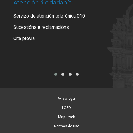
Atención á cidadanía
Trá
Servizo de atención telefónica 010
Empa
certi
Suxestións e reclamacións
Como
Cita previa
Tarx
Aviso legal
LOPD
Mapa web
Normas de uso