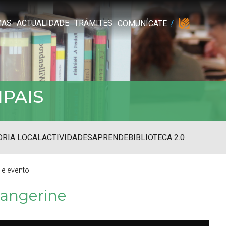
MAS
ACTUALIDADE
TRÁMITES
COMUNÍCATE
IPAIS
RIA LOCAL
ACTIVIDADES
APRENDE
BIBLIOTECA 2.0
lle evento
Tangerine