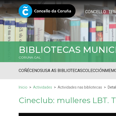
CONCELLO
TE
BIBLIOTECAS MUNIC
CORUNA.GAL
COÑÉCENOS
USA AS BIBLIOTECAS
COLECCIÓN
MEMO
Inicio
Actividades
Actividades nas bibliotecas
Deta
Cineclub: mulleres LBT. 