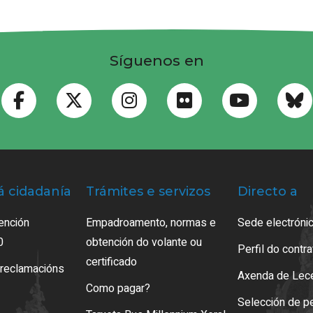
Síguenos en
á cidadanía
Trámites e servizos
Directo a
ención
Empadroamento, normas e
Sede electrónic
0
obtención do volante ou
Perfil do contr
certificado
 reclamacións
Axenda de Lec
Como pagar?
Selección de p