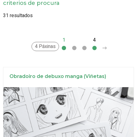
criterios de procura
31 resultados
1
2
3
4
>
4 Páxinas
Obradoiro de debuxo manga (Viñetas)