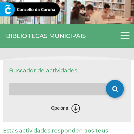
CORUNA.GAL
BIBLIOTECAS MUNICIPAIS
Buscador de actividades
Opcións
Estas actividades responden aos teus