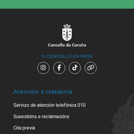
O CONCELLO EN RRSS
Atención á cidadanía
Trá
Servizo de atención telefónica 010
Empa
certi
Suxestións e reclamacións
Como
Cita previa