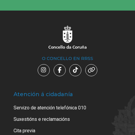
O CONCELLO EN RRSS
Atención á cidadanía
Trá
Servizo de atención telefónica 010
Empa
certi
Suxestións e reclamacións
Como
Cita previa