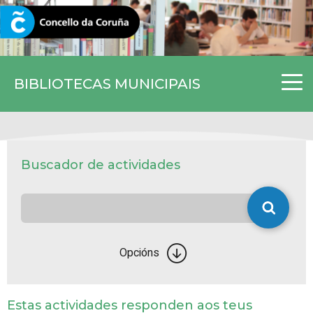
CORUNA.GAL
BIBLIOTECAS MUNICIPAIS
Buscador de actividades
Opcións
Estas actividades responden aos teus