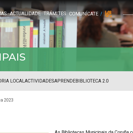
MAS
ACTUALIDADE
TRÁMITES
COMUNÍCATE
IPAIS
RIA LOCAL
ACTIVIDADES
APRENDE
BIBLIOTECA 2.0
eca 2023
As Bibliotecas Municipais da Coruña