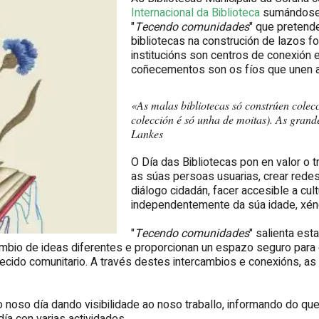
Internacional da Biblioteca
sumándose á
"
Tecendo comunidades
" que pretend
bibliotecas na construción de lazos 
institucións son centros de conexión e
coñecementos son os fíos que unen a
«
As malas bibliotecas só constrúen colecc
colección é só unha de moitas). As grand
Lankes
O Día das Bibliotecas pon en valor o t
as súas persoas usuarias, crear redes
diálogo cidadán, facer accesible a cu
independentemente da súa idade, xéner
"
Tecendo comunidades
" salienta est
cambio de ideas diferentes e proporcionan un espazo seguro para 
 tecido comunitario. A través destes intercambios e conexións, a
noso día dando visibilidade ao noso traballo, informando do qu