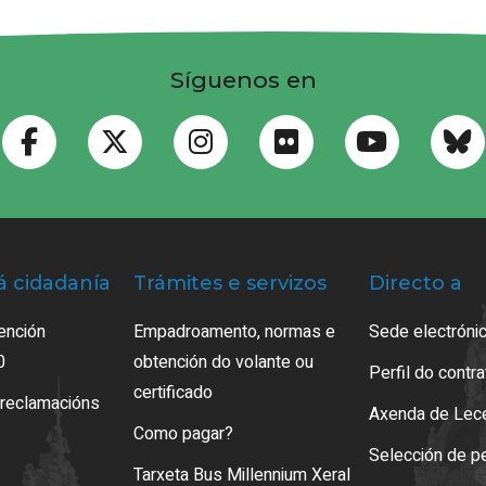
Síguenos en
á cidadanía
Trámites e servizos
Directo a
ención
Empadroamento, normas e
Sede electrónic
0
obtención do volante ou
Perfil do contr
certificado
 reclamacións
Axenda de Lec
Como pagar?
Selección de p
Tarxeta Bus Millennium Xeral