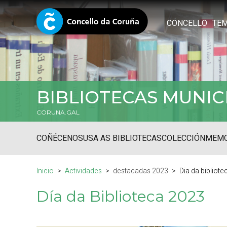
CONCELLO
TE
BIBLIOTECAS MUNIC
CORUNA.GAL
COÑÉCENOS
USA AS BIBLIOTECAS
COLECCIÓN
MEMO
Inicio
Actividades
destacadas 2023
Dia da bibliot
Día da Biblioteca 2023