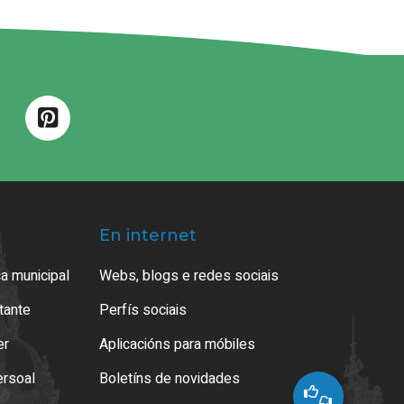
En internet
a municipal
Webs, blogs e redes sociais
atante
Perfís sociais
er
Aplicacións para móbiles
ersoal
Boletíns de novidades