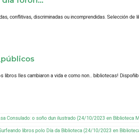
ía foron..."
as, conflitivas, discriminadas ou incomprendidas. Selección de l
_públicos
 os libros lles cambiaron a vida e como non... bibliotecas! Dispoñ
asa Consulado: o soño dun ilustrado
(
24/10/2023
en Biblioteca M
urfeando libros polo Día da Biblioteca
(
24/10/2023
en Bibliotec