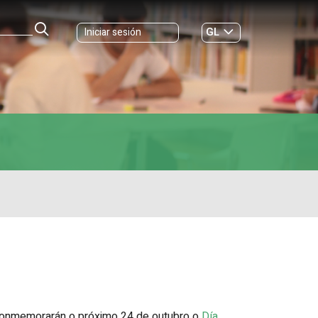
GL
Iniciar sesión
ES
|
 conmemorarán o próximo 24 de outubro o
Día