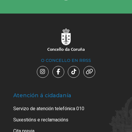
O CONCELLO EN RRSS
Atención á cidadanía
Trá
Servizo de atención telefónica 010
Empa
certi
Suxestións e reclamacións
Como
Cita previa