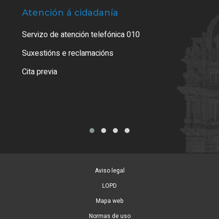
Atención á cidadanía
Trá
Servizo de atención telefónica 010
Empa
certi
Suxestións e reclamacións
Como
Cita previa
Tarx
Aviso legal
LOPD
Mapa web
Normas de uso