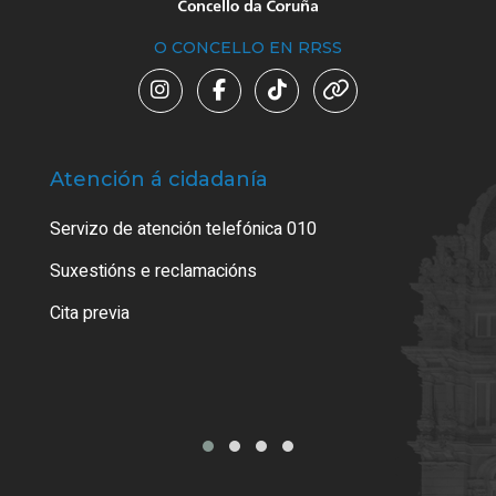
O CONCELLO EN RRSS
Atención á cidadanía
Trá
Servizo de atención telefónica 010
Empa
certi
Suxestións e reclamacións
Como
Cita previa
Tarx