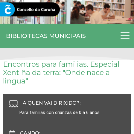
CORUNA.GAL
BIBLIOTECAS MUNICIPAIS
Encontros para familias. Especial
Xentiña da terra: "Onde nace a
lingua"
A QUEN VAI DIRIXIDO?
:
Para familias con crianzas de 0 a 6 anos
CANDO
: