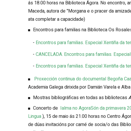
ás 18.00 horas na Biblioteca Ágora. No encontro, a
Maceda, autora de "Morgana e o pracer da amizade",
ata completar a capacidade)
Encontros para familias na Biblioteca Os Rosale
-
Encontros para familias. Especial Xentiña da ter
-
CANCELADA. Encontros para familias. Especial
-
Encontros para familias. Especial Xentiña da t
Proxección continua do documental Begoña Caa
Academia Galega dirixida por Damián Varela e Alba
Mostras bibliográficas en todas as bibliotecas
A
Concerto de
Ialma no AgoraSón da primavera 
Lingua
), 15 de maio ás 21.00 horas no Centro Ágo
de dúas invitacións por carné de socia/o das Bibl