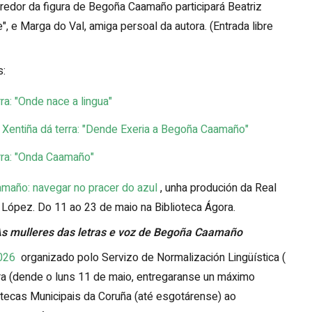
rredor da figura de Begoña Caamaño participará Beatriz
 e Marga do Val, amiga persoal da autora. (Entrada libre
s:
ra: "Onde nace a lingua"
 Xentiña dá terra: "Dende Exeria a Begoña Caamaño"
erra: "Onda Caamaño"
maño: navegar no pracer do azul
, unha produción da Real
 López. Do 11 ao 23 de maio na Biblioteca Ágora.
s mulleres das letras e voz de Begoña Caamaño
2026
organizado polo Servizo de Normalización Lingüística (
ra (dende o luns 11 de maio, entregaranse un máximo
iotecas Municipais da Coruña (até esgotárense) ao