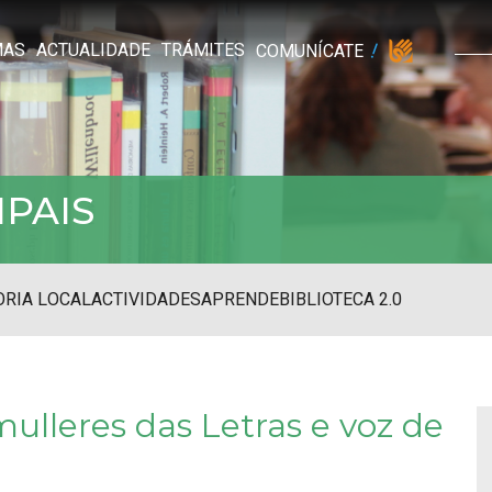
MAS
ACTUALIDADE
TRÁMITES
COMUNÍCATE
IPAIS
RIA LOCAL
ACTIVIDADES
APRENDE
BIBLIOTECA 2.0
ulleres das Letras e voz de