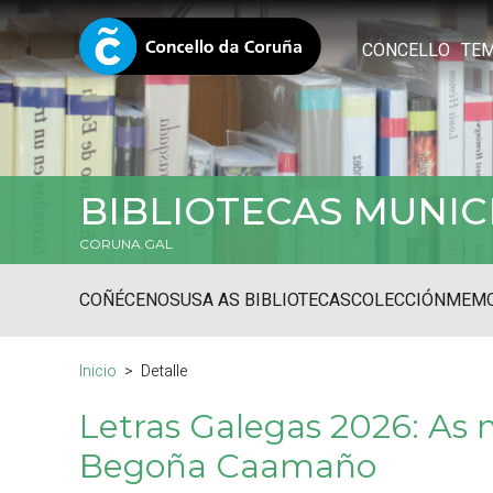
CONCELLO
TE
BIBLIOTECAS MUNIC
CORUNA.GAL
COÑÉCENOS
USA AS BIBLIOTECAS
COLECCIÓN
MEMO
Inicio
Detalle
Letras Galegas 2026: As m
Begoña Caamaño