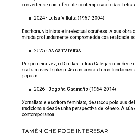
converteuse nun referente contemporáneo das Letras
2024 ·
Luísa Villalta
(1957-2004)
Escritora, violinista e intelectual coruñesa. A súa obr
mirada profundamente comprometida coa realidade soci
2025 ·
As cantareiras
Por primeira vez, o Día das Letras Galegas recoñece d
oral e musical galega. As cantareiras foron fundamentai
popular.
2026 ·
Begoña Caamaño
(1964-2014)
Xornalista e escritora feminista, destacou pola súa def
tradicionais desde unha perspectiva de xénero. A súa 
contemporánea.
TAMÉN CHE PODE INTERESAR