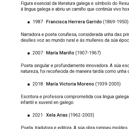
Figura esencial da literatura galega e símbolo do Rexu
á lingua galega e abriu un camiño que continúa vivo ho
1987 ·
Francisca Herrera Garrido
(1869-1950)
Narradora e poeta coruñesa, considerada unha das prim
deulles voz ao mundo rural e ás mulleres da súa époc
2007 ·
María Mariño
(1907-1967)
Poeta singular e profundamente innovadora. A súa escr
natureza, foi recoñecida de maneira tardía como unha 
2018 ·
María Victoria Moreno
(1939-2005)
Escritora e profesora comprometida coa lingua galega e
infantil e xuvenil en galego.
2021 ·
Xela Arias
(1962-2003)
Poeta, tradutora e editora. A súa obra rompeu moldes