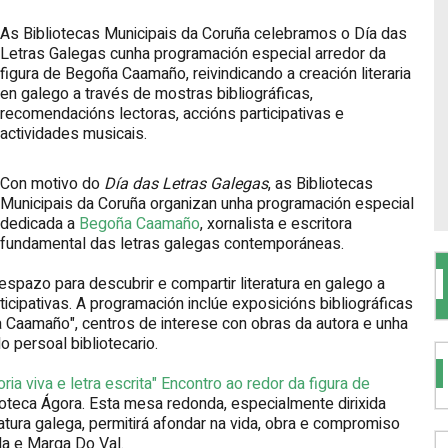
As Bibliotecas Municipais da Coruña celebramos o Día das
Letras Galegas cunha programación especial arredor da
figura de Begoña Caamaño, reivindicando a creación literaria
en galego a través de mostras bibliográficas,
recomendacións lectoras, accións participativas e
actividades musicais.
Con motivo do
Día das Letras Galegas
, as Bibliotecas
Municipais da Coruña organizan unha programación especial
dedicada a
Begoña Caamaño
, xornalista e escritora
fundamental das letras galegas contemporáneas.
espazo para descubrir e compartir literatura en galego a
rticipativas. A programación inclúe exposicións bibliográficas
a Caamaño", centros de interese con obras da autora e unha
 persoal bibliotecario.
ia viva e letra escrita" Encontro ao redor da figura de
lioteca Ágora. Esta mesa redonda, especialmente dirixida
atura galega, permitirá afondar na vida, obra e compromiso
a e Marga Do Val.