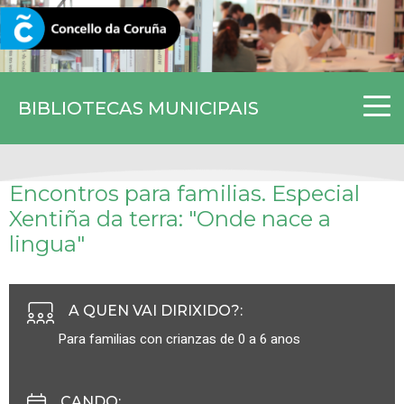
CORUNA.GAL
BIBLIOTECAS MUNICIPAIS
Encontros para familias. Especial
Xentiña da terra: "Onde nace a
lingua"
A QUEN VAI DIRIXIDO?
:
Para familias con crianzas de 0 a 6 anos
CANDO
: