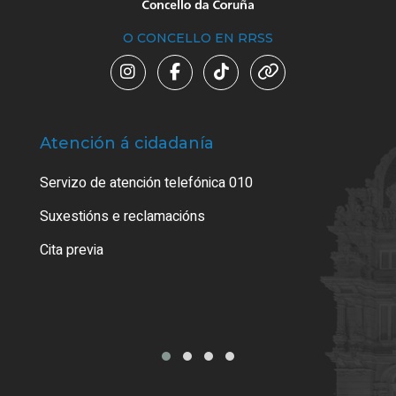
O CONCELLO EN RRSS
Atención á cidadanía
Trá
Servizo de atención telefónica 010
Empa
certi
Suxestións e reclamacións
Como
Cita previa
Tarx