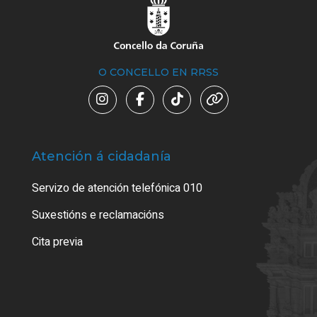
O CONCELLO EN RRSS
Atención á cidadanía
Trá
Servizo de atención telefónica 010
Empa
certi
Suxestións e reclamacións
Como
Cita previa
Tarx