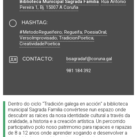
Biblioteca Municipal Sagrada Familia
.
Rúa Antonio
Pereira 1, Bj.
15007
A Coruña
HASHTAG
:
#MetodoRegueifeiro; Regueifa; PoesiaOral;
VersoImprovisado; TradicionPoetica;
CreatividadePoetica
bsagradaf@coruna.gal
CONTACTO
:
981 184 392
Dentro do ciclo "Tradición galega en acción" a biblioteca
municipal Sagrada Familia convértese nun espazo onde
descubrir as raíces da nosa identidade cultural a través da
oralidade, a historia e a creación artística. Un percorrido
participativo polo noso patrimonio para rapaces e rapazas
de 8 a 12 anos onde aprender xogando e desenvolver a