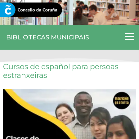
CORUNA.GAL
BIBLIOTECAS MUNICIPAIS
Cursos de español para persoas
estranxeiras