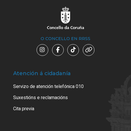
O CONCELLO EN RRSS
Atención á cidadanía
Trá
Servizo de atención telefónica 010
Empa
certi
Suxestións e reclamacións
Como
Cita previa
Tarx