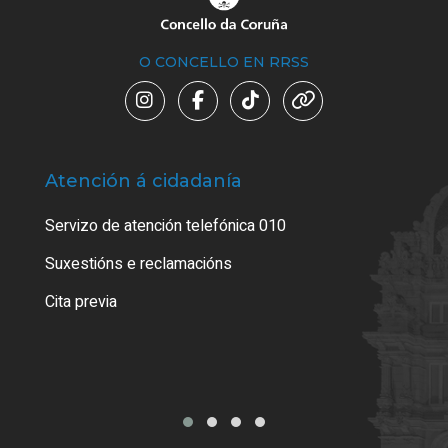
O CONCELLO EN RRSS
Atención á cidadanía
Trá
Servizo de atención telefónica 010
Empa
certi
Suxestións e reclamacións
Como
Cita previa
Tarx