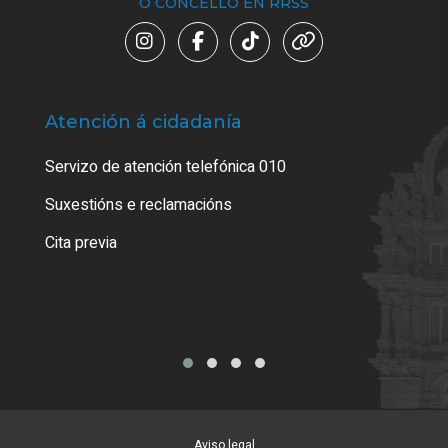
O CONCELLO EN RRSS
Atención á cidadanía
Trá
Servizo de atención telefónica 010
Empa
certi
Suxestións e reclamacións
Como
Cita previa
Tarx
Aviso legal