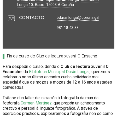
Loriga 10, Baixo.
15003
A Coruña
bduranloriga@coruna.gal
CONTACTO
:
981 18 43 88
Fin de curso do Club de lectura xuvenil O Ensache
Para despedir o curso, dende o
Club de lectura xuvenil O
Ensanche
, da
Biblioteca Municipal Durán Loriga
, queremos
celebrar o noso último encontro cunha actividade moi
especial á que os mozos e mozas de 12 a 16 anos estades
convidados.
Trátase dun taller de iniciación á fotografía da man da
fotógrafa
Carmen Martínez
, que propón un achegamento
creativo e persoal á linguaxe fotográfica. A través de
exercicios prácticos, exploraremos a fotografía non só como