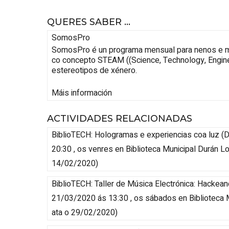
QUERES SABER ...
SomosPro
SomosPro é un programa mensual para nenos e men
co concepto STEAM ((Science, Technology, Enginee
estereotipos de xénero.
Máis información
ACTIVIDADES RELACIONADAS
BiblioTECH: Hologramas e experiencias coa luz
(
D
20:30 , os venres
en Biblioteca Municipal Durán Lo
14/02/2020
)
BiblioTECH: Taller de Música Electrónica: Hackea
21/03/2020 ás 13:30 , os sábados
en Biblioteca 
ata o 29/02/2020
)