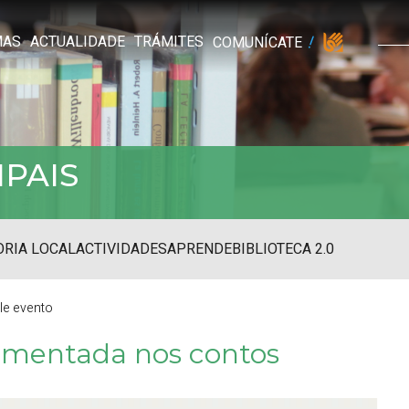
MAS
ACTUALIDADE
TRÁMITES
COMUNÍCATE
IPAIS
RIA LOCAL
ACTIVIDADES
APRENDE
BIBLIOTECA 2.0
lle evento
umentada nos contos