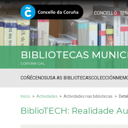
CONCELLO
TE
BIBLIOTECAS MUNIC
CORUNA.GAL
COÑÉCENOS
USA AS BIBLIOTECAS
COLECCIÓN
MEMO
Inicio
Actividades
Actividades nas bibliotecas
Deta
BiblioTECH: Realidade A