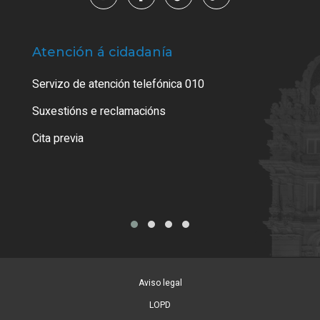
Atención á cidadanía
Trá
Servizo de atención telefónica 010
Empa
certi
Suxestións e reclamacións
Como
Cita previa
Tarx
Aviso legal
LOPD