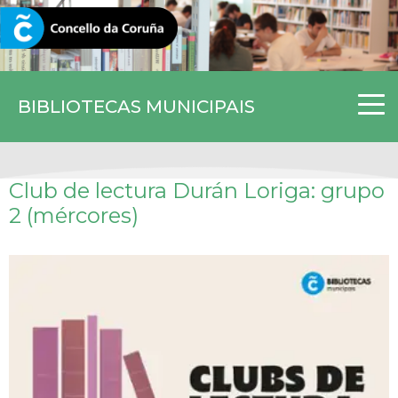
CORUNA.GAL
BIBLIOTECAS MUNICIPAIS
Club de lectura Durán Loriga: grupo
2 (mércores)