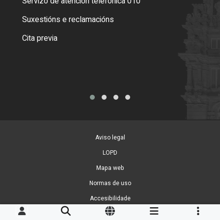
Servizo de atención telefónica 010
Empa
certi
Suxestións e reclamacións
Como
Cita previa
Tarx
Aviso legal
LOPD
Mapa web
Normas de uso
Accesibilidade
Xestión de cookies