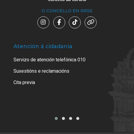
O CONCELLO EN RRSS
Atención á cidadanía
Trá
Servizo de atención telefónica 010
Empa
certi
Suxestións e reclamacións
Como
Cita previa
Tarx