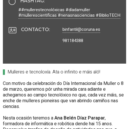
HASHTAG
:
##mullerestecnolóxicas #díadamuller
#mullerescientificas #nenasnasciencias #BiblioTECH
binfantil@coruna.es
CONTACTO
:
981184388
Mulleres e tecnoloxía. Ata o infinito e máis aló!
Con motivo da celebración do Día Internacional da Muller o 8
de marzo, queremos pór unha mirada cara adiante e
achegarnos ao campo tecnolóxico no que, cada vez máis, se
enche de mulleres pioneiras que van abrindo camiños nas
ciencias.
Nesta ocasión teremos a
Ana Belén Díaz Parapar
,
formadora de informática e robótica dende hai 15 anos.