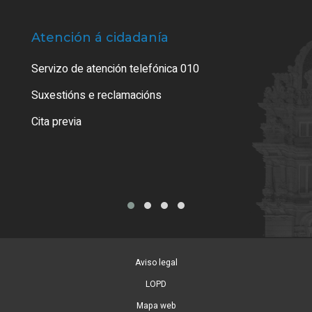
Atención á cidadanía
Trá
Servizo de atención telefónica 010
Empa
certi
Suxestións e reclamacións
Como
Cita previa
Tarx
Aviso legal
LOPD
Mapa web