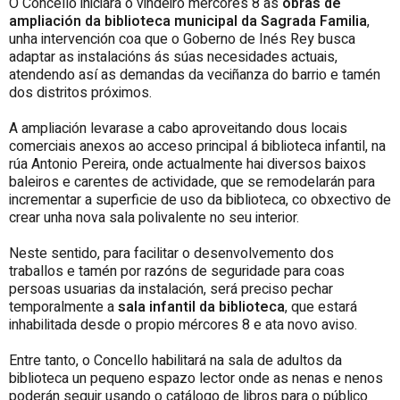
O Concello iniciará o vindeiro mércores 8 as
obras de
ampliación da biblioteca municipal da Sagrada Familia
,
unha intervención coa que o Goberno de Inés Rey busca
adaptar as instalacións ás súas necesidades actuais,
atendendo así as demandas da veciñanza do barrio e tamén
dos distritos próximos.
A ampliación levarase a cabo aproveitando dous locais
comerciais anexos ao acceso principal á biblioteca infantil, na
rúa Antonio Pereira, onde actualmente hai diversos baixos
baleiros e carentes de actividade, que se remodelarán para
incrementar a superficie de uso da biblioteca, co obxectivo de
crear unha nova sala polivalente no seu interior.
Neste sentido, para facilitar o desenvolvemento dos
traballos e tamén por razóns de seguridade para coas
persoas usuarias da instalación, será preciso pechar
temporalmente a
sala infantil da biblioteca
, que estará
inhabilitada desde o propio mércores 8 e ata novo aviso.
Entre tanto, o Concello habilitará na sala de adultos da
biblioteca un pequeno espazo lector onde as nenas e nenos
poderán seguir usando o catálogo de libros para o público