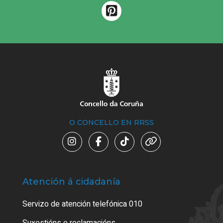
O CONCELLO EN RRSS
Atención á cidadanía
Trá
Servizo de atención telefónica 010
Empa
certi
Suxestións e reclamacións