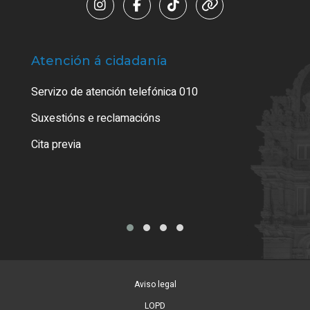
Atención á cidadanía
Trá
Servizo de atención telefónica 010
Empa
certi
Suxestións e reclamacións
Como
Cita previa
Tarx
Aviso legal
LOPD