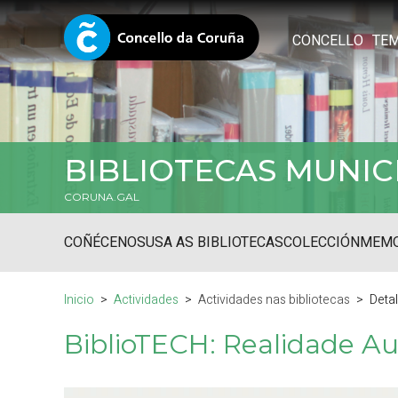
CONCELLO
TE
BIBLIOTECAS MUNIC
CORUNA.GAL
COÑÉCENOS
USA AS BIBLIOTECAS
COLECCIÓN
MEMO
Inicio
Actividades
Actividades nas bibliotecas
Deta
BiblioTECH: Realidade A