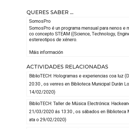
QUERES SABER ...
SomosPro
SomosPro é un programa mensual para nenos e men
co concepto STEAM ((Science, Technology, Enginee
estereotipos de xénero.
Máis información
ACTIVIDADES RELACIONADAS
BiblioTECH: Hologramas e experiencias coa luz
(
D
20:30 , os venres
en Biblioteca Municipal Durán Lo
14/02/2020
)
BiblioTECH: Taller de Música Electrónica: Hackea
21/03/2020 ás 13:30 , os sábados
en Biblioteca 
ata o 29/02/2020
)