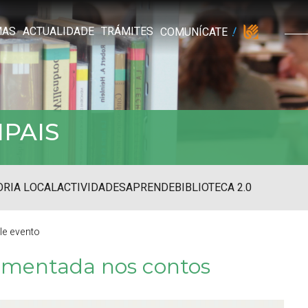
MAS
ACTUALIDADE
TRÁMITES
COMUNÍCATE
IPAIS
RIA LOCAL
ACTIVIDADES
APRENDE
BIBLIOTECA 2.0
lle evento
umentada nos contos