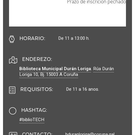
De 11 a 13:00 h.
HORARIO
:
ENDEREZO:
Biblioteca Municipal Durán Loriga
.
Rúa Durán
Loriga 10, Bj.
15003
A Coruña
De 11 a 16 anos.
REQUISITOS
:
HASHTAG
:
#biblioTECH
bduranloriga@coruna.gal
CONTACTO
: