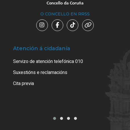
O CONCELLO EN RRSS
Atención á cidadanía
Trá
Servizo de atención telefónica 010
Empa
certi
Suxestións e reclamacións
Como
Cita previa
Tarx